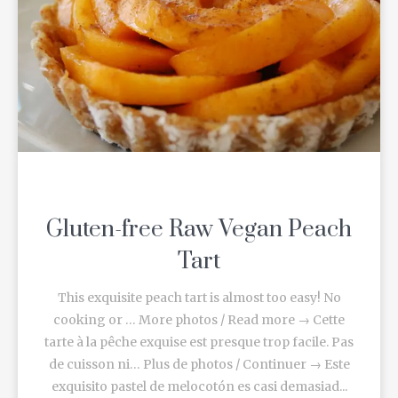
Gluten-free Raw Vegan Peach
Tart
This exquisite peach tart is almost too easy! No
cooking or … More photos / Read more → Cette
tarte à la pêche exquise est presque trop facile. Pas
de cuisson ni… Plus de photos / Continuer → Este
exquisito pastel de melocotón es casi demasiad...